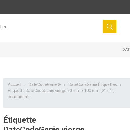
DAT
Accueil
DateCodeGenie®
DateCodeGenie Étiquettes
Étiquette DateCodeGenie vierge 50 mm x 100 mm (2″ x 4″)
permanente
Étiquette
DateCodeGenie vierge