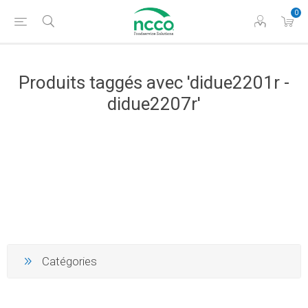
0
Produits taggés avec 'didue2201r -
didue2207r'
Catégories